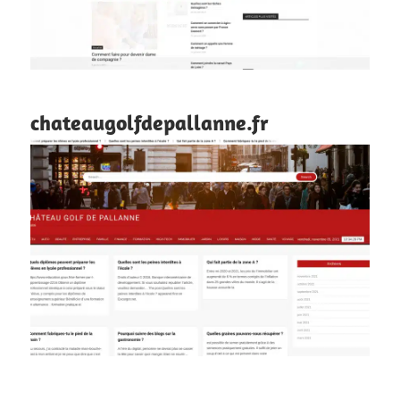
chateaugolfdepallanne.fr